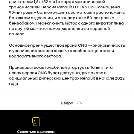
двигателем 1,6 л (82 л. с.) в паре с механической
трансмиссией. Версия Renault LOGAN CNG оснащена
90-литровым баллоном для газа, который расположен в
багажном отделении, и стандартным 50-литровым
бензобаком. Переключить мотор с одного вида топлива
на другой можно с помощью кнопки на передней
панели.
Основное преимущество версии CNG — экономичность
и увеличение запаса хода, что особенно ценно для
корпоративного сектора.
Производство автомобилей стартует в Тольятти, а
новая версия CNG будет доступна для заказа в
официальных дилерских центрах Renault в начале 2022
года.
Вверх
Связаться с дилером