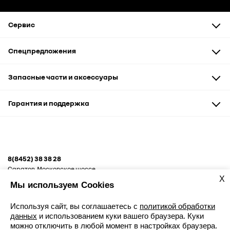
Сервис
Техническое обслуживание
Спецпредложения
Диагностика и ремонт
Кузовной ремонт
Автомобили
Запасные части и аксессуары
Запчасти и аксессуары
Сервис и кузовные работы
Запасные части
Гарантия и поддержка
Рассрочка
Аксессуары и сувениры
Корпоративным клиентам
Гарантия
Помощь на дороге
8(8452) 38 38 28
Саратов, Московское шоссе,
10А
X
Мы используем Cookies
Используя сайт, вы соглашаетесь с
политикой обработки
данных
и использованием куки вашего браузера. Куки
можно отключить в любой момент в настройках браузера.