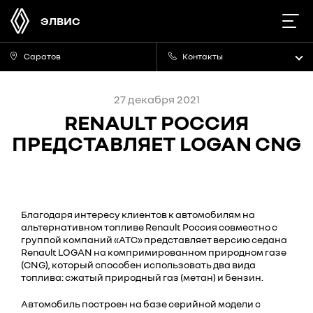
ЭЛВИС
Саратов
Контакты
27 декабря 2021
RENAULT РОССИЯ
ПРЕДСТАВЛЯЕТ LOGAN CNG
Благодаря интересу клиентов к автомобилям на
альтернативном топливе Renault Россия совместно с
группой компаний «АТС» представляет версию седана
Renault LOGAN на компримированном природном газе
(CNG), который способен использовать два вида
топлива: сжатый природный газ (метан) и бензин.
Автомобиль построен на базе серийной модели с