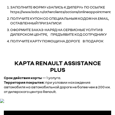
ЗАПОЛНИТЕ ФОРМУ
«ЗАПИСЬ К ДИЛЕРУ»
ПО ССЫЛКЕ
https://www.lada.ru/otherclients/actions/onlineappointment
ПОЛУЧИТЕ КУПОН СО СПЕЦИАЛЬНЫМ КОДОМ НА EMAIL,
ОСТАВЛЕННЫЙ ПРИ ЗАПИСИ
ОФОРМИТЕ ЗАКАЗ-НАРЯД НА СЕРВИСНЫЕ УСЛУГИ В
ДИЛЕРСКОМ ЦЕНТРЕ, ПРЕДЪЯВИТЕ КОД СОТРУДНИКУ
ПОЛУЧИТЕ КАРТУ ПОМОЩИ НА ДОРОГЕ В ПОДАРОК
КАРТА RENAULT ASSISTANCE
PLUS
Срок действия карты
— 1 услуга.
Территория покрытия:
при условии нахождения
автомобиля на автомобильной дороге не более чем в 200 км.
от дилерского центра Renault.