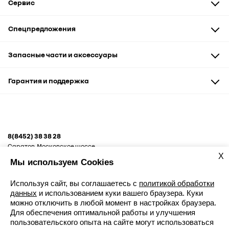
Сервис
Техническое обслуживание
Спецпредложения
Диагностика и ремонт
Кузовной ремонт
Автомобили
Запасные части и аксессуары
Запчасти и аксессуары
Сервис и кузовные работы
Запасные части
Гарантия и поддержка
Рассрочка
Аксессуары и сувениры
Корпоративным клиентам
Гарантия
Помощь на дороге
8(8452) 38 38 28
Саратов, Московское шоссе,
10А
X
Мы используем Cookies
Используя сайт, вы соглашаетесь с
политикой обработки
данных
и использованием куки вашего браузера. Куки
можно отключить в любой момент в настройках браузера.
Для обеспечения оптимальной работы и улучшения
Записаться к дилеру
пользовательского опыта на сайте могут использоваться